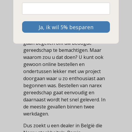
Bent u in België op zoek naar
steekbeitels, schaven, raspen of
Ja, ik wil 5% besparen
werkbanken? Dan kunt u zich
uiteraard in de drukte van de stad
gaan begeven om uw beoogde
gereedschap te bemachtigen. Maar
waarom zou u dat doen? U kunt ook
gewoon online bestellen en
ondertussen lekker met uw project
doorgaan waar u zo enthousiast aan
begonnen was. Bestellen van narex
gereedschap gaat eenvoudig en
daarnaast wordt het snel geleverd. In
de meeste gevallen binnen twee
werkdagen.
Dus zoekt u een dealer in België die