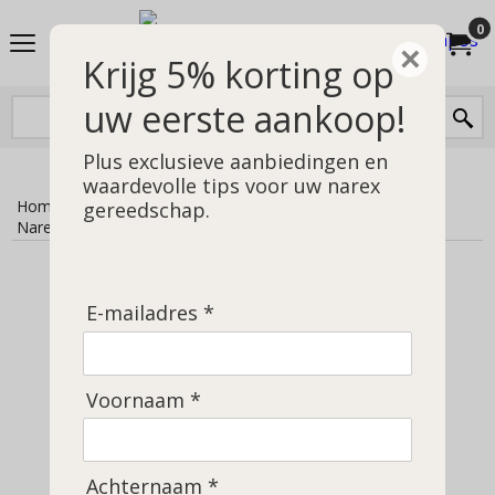
0
×
Krijg 5% korting op
uw eerste aankoop!
Plus exclusieve aanbiedingen en
waardevolle tips voor uw narex
Home
>
Dealers van narex gereedschap
>
gereedschap.
Narex kopen in België
Narex kopen Belgie
NAREX KOPEN IN
E-mailadres *
BELGIË
Voornaam *
Wilt u narex gereedschap kopen in
Belgie? Kijk dan eens hier. We
leveren vrijwel dagelijks.
Achternaam *