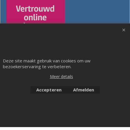
Deze site maakt gebruik van cookies om uw
bezoekerservaring te verbeteren.
Meer details
Meubeluniek's Narextools: Vlijmscherp de beste!!
Accepteren
Afmelden
Webwinkel gemaakt met ShopFactory webwinkel software.