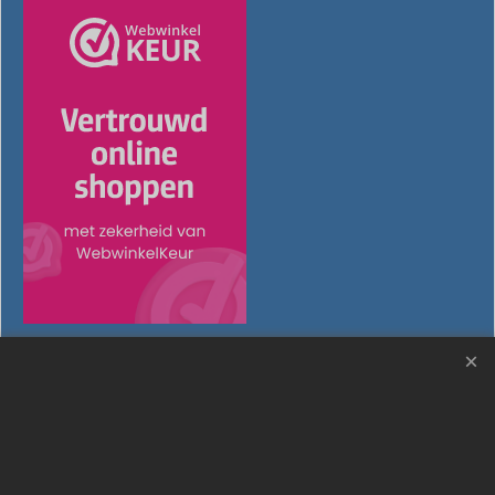
Meubeluniek's Narextools: Vlijmscherp de beste!!
Webwinkel gemaakt met ShopFactory webwinkel software.