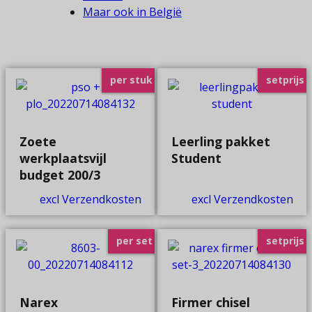
Maar ook in België
per stuk
setprijs
Zoete
Leerling pakket
werkplaatsvijl
Student
budget 200/3
excl Verzendkosten
excl Verzendkosten
per set
setprijs
Narex
Firmer chisel