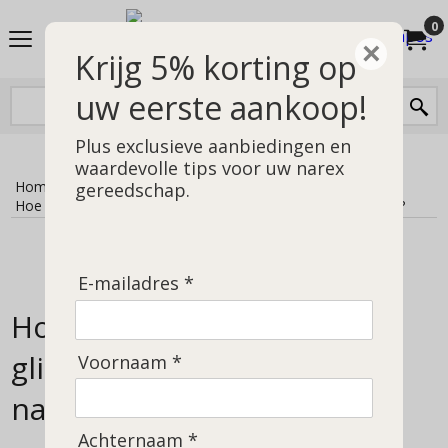
0
×
Krijg 5% korting op
uw eerste aankoop!
Plus exclusieve aanbiedingen en
waardevolle tips voor uw narex
Home
>
Instructie blog
>
gereedschap.
Hoe verwijder ik het glimmende laagje van mijn narex beitel?
E-mailadres *
Hoe verwijder ik het
glimmende laagje van mijn
Voornaam *
narex beitel
Achternaam *