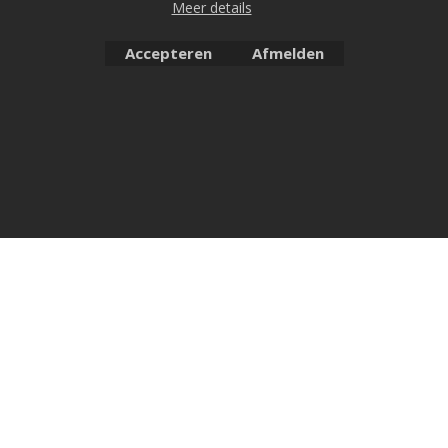
Meer details
Accepteren
Afmelden
Meubeluniek's Narextools: Vlijmscherp de beste!!
Webwinkel gemaakt met ShopFactory webwinkel software.