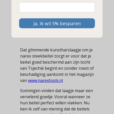
De gepolijste steekbeitels van narex
hebben een coating van een (kunst)
hars materiaal. Sommigen zeggen een
laklaag, maar het is harder en sterker.
Ja, ik wil 5% besparen
Lees hier hoe je dat kunt verwijderen.
Dat glimmende kunstharslaagje om je
narex steekbeitel zorgt er voor dat je
beitel goed beschermd aan zijn tocht
van Tsjechië begint en zonder roest of
beschadiging aankomt in het magazijn
van
www.narextools.nl
Sommigen vinden dat laagje maar een
vervelend goedje. Vooral wanneer ze
hun beitel perfect willen vlakken. Nu
ben ik zelf van mening dat de beitels