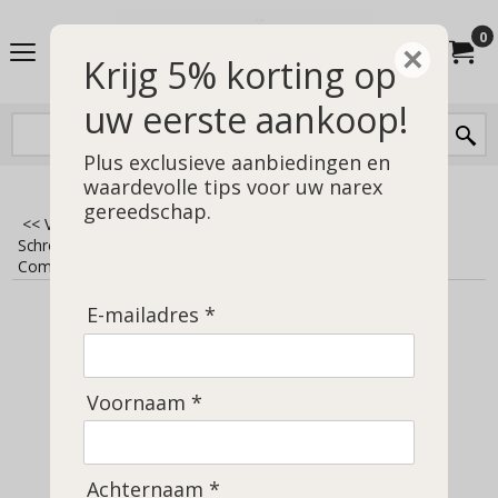
0
×
Krijg 5% korting op
uw eerste aankoop!
Plus exclusieve aanbiedingen en
waardevolle tips voor uw narex
gereedschap.
<< Vorige
|
Home
>
Vervanging, accessoires en overig
>
Schroevendraaiers
>
Wapenmakers schroevendraaiers
>
Complete set wapenmakersschroevendraaiers
E-mailadres *
Voornaam *
Achternaam *