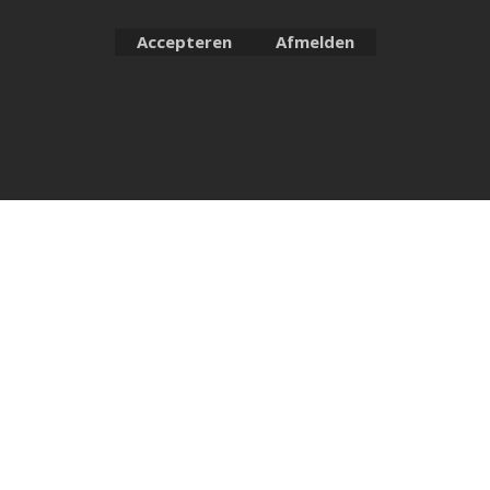
Accepteren
Afmelden
Webwinkel gemaakt met ShopFactory webwinkel software.