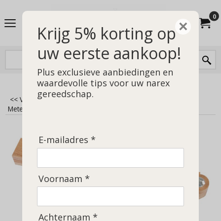
0
×
Krijg 5% korting op
uw eerste aankoop!
Plus exclusieve aanbiedingen en
waardevolle tips voor uw narex
gereedschap.
<< Vorige
|
Home
>
Vervanging, accessoires en overig
>
Meten en afschrijven
>
Zwaaihaak of zwei 300 mm
E-mailadres *
Voornaam *
Achternaam *