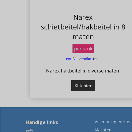
Narex
schietbeitel/hakbeitel in 8
maten
per stuk
excl Verzendkosten
Narex hakbeitel in diverse maten
Klik hier
Verzending en kos
Handige links
Klachten
Info