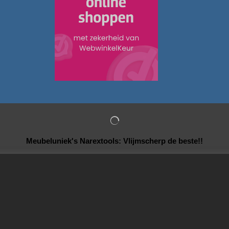
Meubeluniek's Narextools: Vlijmscherp de beste!!
Webwinkel gemaakt met
ShopFactory webwinkel
software.