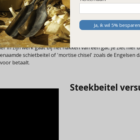
et zo ingewikkeld. We beperken ons op deze pagina even to
Ja, ik wil 5% besparen
houtverbinding.
r in zijn werk gaat bij het hakken van een gat. Je ziet hier
enaamde schietbeitel of 'mortise chisel' zoals de Engelsen 
voor betaalt.
Steekbeitel vers