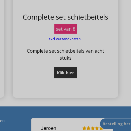
Complete set schietbeitels
set van 8
excl Verzendkosten
Complete set schietbeitels van acht
stuks
Klik hier
ten
Bestelling he