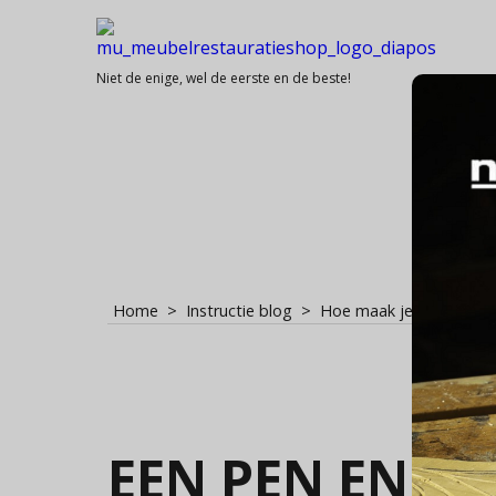
Niet de enige, wel de eerste en de beste!
Home
>
Instructie blog
>
Hoe maak je een pen- e
Ee
EEN PEN EN G