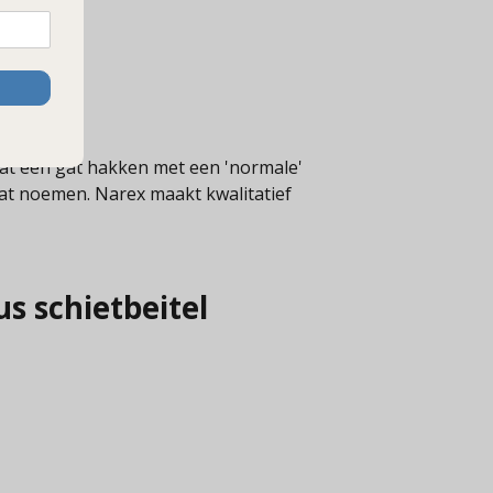
t het gat.
 dat een gat hakken met een 'normale'
dat noemen. Narex maakt kwalitatief
us schietbeitel