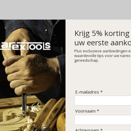
Krijg 5% korting
uw eerste aank
GRATIS VERZENDING IN NEDERLAND VANAF €150,-
Plus exclusieve aanbiedingen 
waardevolle tips voor uw narex
Ontvang 5% korting op uw eerste bestelling!
gereedschap.
n gat verbinding?
n pen en gat verbinding ma
E-mailadres *
Voornaam *
AT VERBINDING MA
Achternaam *