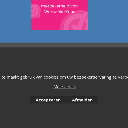
Webwinkel gemaakt met
ite maakt gebruik van cookies om uw bezoekerservaring te verb
ShopFactory webwinkel
software.
Meer details
Accepteren
Afmelden