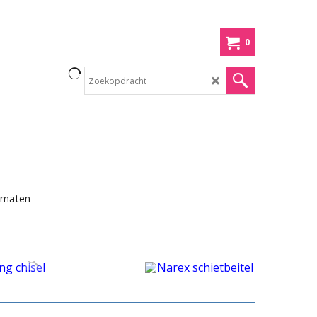
0
×
 op
oop!
en
8 maten