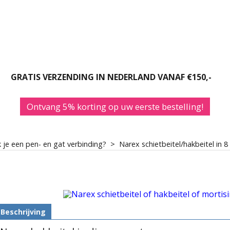
Krijg 5% korting
uw eerste aank
GRATIS VERZENDING IN NEDERLAND VANAF €150,-
Plus exclusieve aanbiedingen 
waardevolle tips voor uw narex
Ontvang 5% korting op uw eerste bestelling!
gereedschap.
je een pen- en gat verbinding?
>
Narex schietbeitel/hakbeitel in 
E-mailadres *
Voornaam *
Beschrijving
Achternaam *