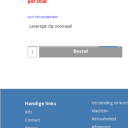
per stuk
excl Verzendkosten
Levertijd:
Op voorraad
Bestel
Verzending en kos
Handige links
Klachten
Info
Retourbeleid
Contact
Afrekenen
Privacy