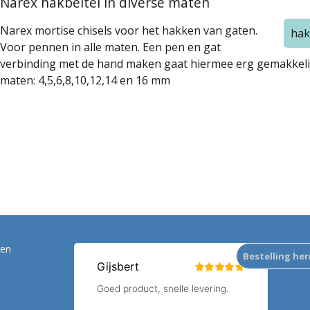
Narex hakbeitel in diverse maten
Narex mortise chisels voor het hakken van gaten.
hak
Voor pennen in alle maten. Een pen en gat
Ja, ik wil 5% besparen
verbinding met de hand maken gaat hiermee erg gemakkelijk.
maten: 4,5,6,8,10,12,14 en 16 mm
ten
Bestelling he