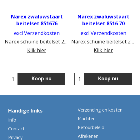
Narex zwaluwstaart
Narex zwaluwstaart
beitelset 851676
beitelset 8516 70
excl Verzendkosten
excl Verzendkosten
Narex schuine beitelset 26 mm
Narex schuine beitelset 20 mm
Klik hier
Klik hier
Koop nu
Koop nu
Verzending en kosten
Handige links
Klachten
Info
Retourbeleid
Contact
Afrekenen
Privacy