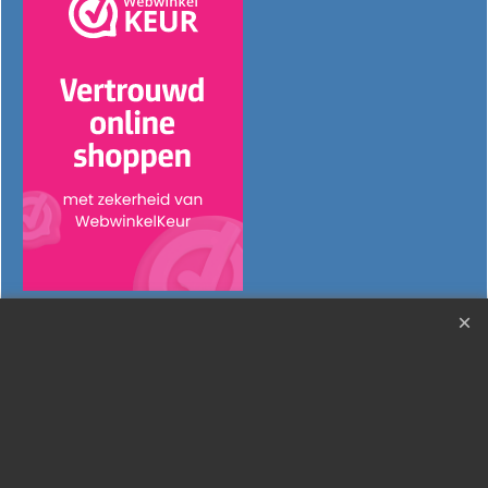
Webwinkel gemaakt met ShopFactory webwinkel software.