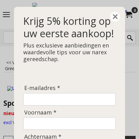
0
×
Krijg 5% korting op
uw eerste aankoop!
Plus exclusieve aanbiedingen en
waardevolle tips voor uw narex
gereedschap.
<< Vorige
|
Home
>
Snijden, hakken en schaven
>
Green woodworking
>
Spooncarving set
E-mailadres *
Spooncarving set
Voornaam *
nieuw
excl Verzendkosten
Achternaam *