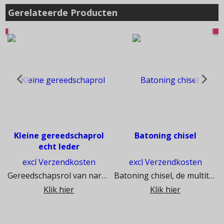
Gerelateerde Producten
Kleine gereedschaprol
Batoning chisel
echt leder
excl Verzendkosten
excl Verzendkosten
l
Gereedschapsrol van narex
Batoning chisel, de multitool van narex
Klik hier
Klik hier