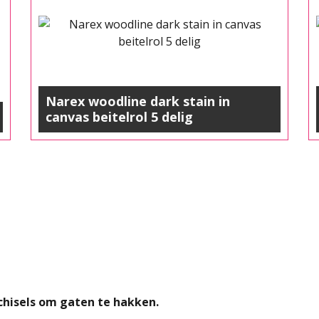
Ja, ik wil 5% besparen
Narex woodline dark stain in
canvas beitelrol 5 delig
 chisels om gaten te hakken.