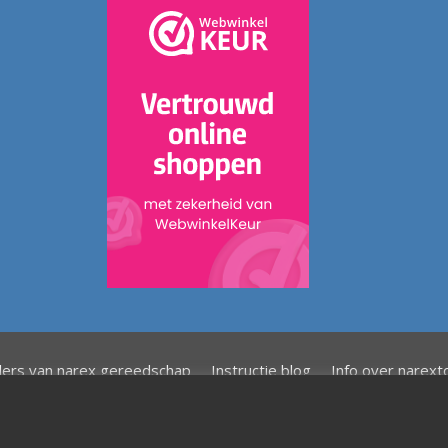
lers van narex gereedschap
Instructie blog
Info over narexto
Meubeluniek's Narextools: Vlijmscherp de beste!!