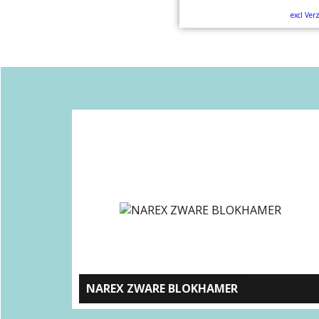
excl Ver
NAREX ZWARE BLOKHAMER
Massief beuken timmermans hamer