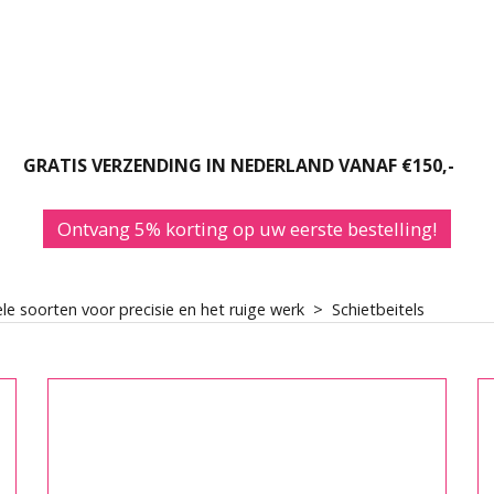
Krijg 5% korting
uw eerste aank
GRATIS VERZENDING IN NEDERLAND VANAF €150,-
Plus exclusieve aanbiedingen 
waardevolle tips voor uw narex
Ontvang 5% korting op uw eerste bestelling!
gereedschap.
vele soorten voor precisie en het ruige werk
>
Schietbeitels
E-mailadres *
Voornaam *
Achternaam *