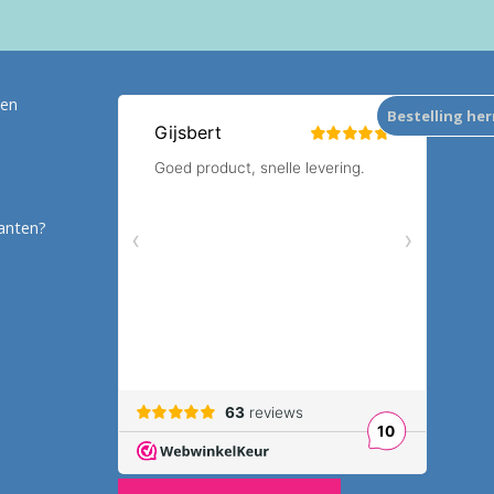
ten
Bestelling he
anten?