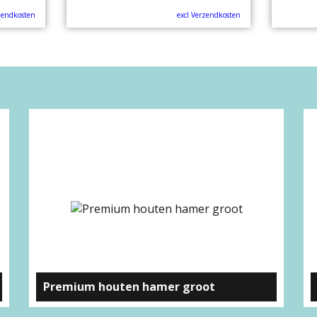
zendkosten
excl Verzendkosten
Premium houten hamer groot
Beuken meubelmakershamer groot.