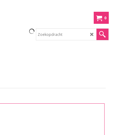
0
×
 op
oop!
en