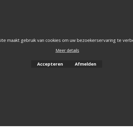
Webwinkel gemaakt met
ShopFactory webwinkel
software.
ite maakt gebruik van cookies om uw bezoekerservaring te verb
Meer details
Accepteren
Afmelden