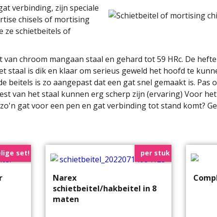
t verbinding, zijn speciale
tise chisels of mortising
ze schietbeitels of
t van chroom mangaan staal en gehard tot 59 HRc. De heften
 staal is dik en klaar om serieus geweld het hoofd te kunne
e beitels is zo aangepast dat een gat snel gemaakt is. Pas o
t van het staal kunnen erg scherp zijn (ervaring) Voor het
e zo'n gat voor een pen en gat verbinding tot stand komt? G
lige set!
per stuk
r
Narex
Compl
schietbeitel/hakbeitel in 8
maten